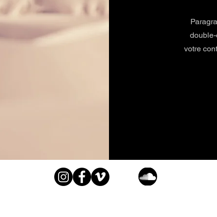
Paragra
double-
votre con