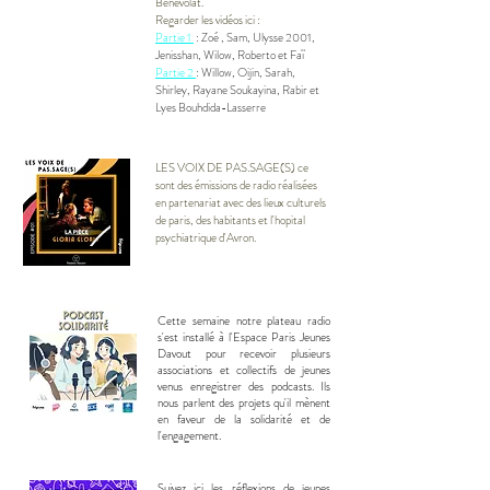
Bénévolat.
Regarder les vidéos ici :
Partie 1
: Zoé , Sam, Ulysse 2001,
Jenisshan, Wilow, Roberto et Faï
Partie 2
: Willow, Oijin, Sarah,
Shirley, Rayane Soukayina, Rabir et
Lyes Bouhdida-Lasserre
LES VOIX DE PAS.SAGE(S) ce
sont des émissions de radio réalisées
en partenariat avec des lieux culturels
de paris, des habitants et l'hopital
psychiatrique d'Avron.
Cette semaine notre plateau radio
s'est installé à l'Espace Paris Jeunes
Davout pour recevoir plusieurs
associations et collectifs de jeunes
venus enregistrer des podcasts. Ils
nous parlent des projets qu'il mènent
en faveur de la solidarité et de
l'engagement.
Suivez ici les réflexions de jeunes