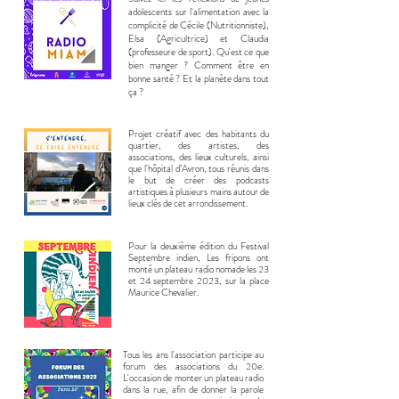
adolescents sur l'alimentation avec la
complicité de Cécile (Nutritionniste),
Elsa (Agricultrice) et Claudia
(professeure de sport). Qu'est ce que
bien manger ? Comment être en
bonne santé ? Et la planète dans tout
ça ?
Projet créatif avec des habitants du
quartier, des artistes, des
associations, des lieux culturels, ainsi
que l'hôpital d’Avron, tous réunis dans
le but de créer des podcasts
artistiques à plusieurs mains autour de
lieux clés de cet arrondissement.
Pour la deuxième édition du Festival
Septembre indien, Les fripons ont
monté un plateau radio nomade les 23
et 24 septembre 2023, sur la place
Maurice Chevalier.
Tous les ans l'association participe au
forum des associations du 20e.
L'occasion de monter un plateau radio
dans la rue, afin de donner la parole