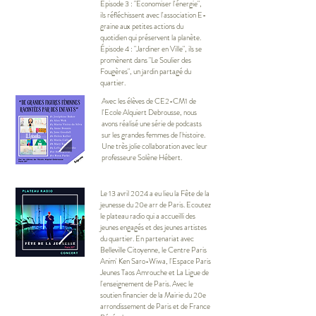
Épisode 3 : "Economiser l'énergie",
ils réfléchissent avec l'association E-
graine aux petites actions du
quotidien qui préservent la planète.
Épisode 4 : "Jardiner en Ville", ils se
promènent dans "Le Soulier des
Fougères", un jardin partagé du
quartier.
Avec les élèves de CE2-CM1 de
l'Ecole Alquiert Debrousse, nous
avons réalisé une série de podcasts
sur les grandes femmes de l'histoire.
Une très jolie collaboration avec leur
professeure Solène Hébert.
Le 13 avril 2024 a eu lieu la Fête de la
jeunesse du 20e arr de Paris. Ecoutez
le plateau radio qui a accueilli des
jeunes engagés et des jeunes artistes
du quartier. En partenariat avec
Belleville Citoyenne, le Centre Paris
Anim' Ken Saro-Wiwa, l'Espace Paris
Jeunes Taos Amrouche et La Ligue de
l'enseignement de Paris. Avec le
soutien financier de la Mairie du 20e
arrondissement de Paris et de France