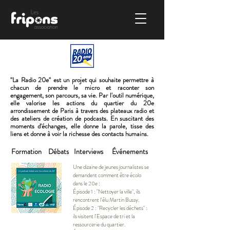
"La Radio 20e" est un projet qui souhaite permettre à
chacun de prendre le micro et raconter son
engagement, son parcours, sa vie. Par l'outil numérique,
elle valorise les actions du quartier du 20e
arrondissement de Paris à travers des plateaux radio et
des ateliers de création de podcasts. En suscitant des
moments d'échanges, elle donne la parole, tisse des
liens et donne à voir la richesse des contacts humains.
Formation
Débats
Interviews
Événements
Une dizaine de jeunes journalistes se
demandent comment être écolo
dans le 20e :
Épisode 1 : "Nettoyer la ville", ils
rencontrent l'élu Martin Bussy.
Épisode 2 : "Recycler les déchets" :
ils visitent l'Espace de tri et la
ressourcerie du quartier.