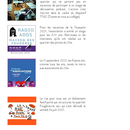
quartier qui ne partent pas en
vacances de participer à un stage de
découverte podcast. L’action s’est
inscrite dans le cadre du dispositif
TTAC (Toutes et tous au collège).
Pour les vacances de la Toussaint
2021, l'association a animé un stage
pour les 7-11 ans. Retrouvez ici les
interviews qu'ils ont réalisé sur le
quartier des portes du 20e.
Le 11 septembre 2021, les fripons ont,
comme tous les ans, tendu le micro
aux associations du 20e.
La rue pour tous est un événement
festif porté par structures du quartier
Fougères-le vau qui s'est déroulé le
samedi 26 juin 2021.