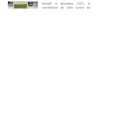
Samedi 4 décembre 2021, la
coordination de lutte contre les
discriminations dont fait partie
l'association Les fripons a organisé un
tournoi de foot mixte
intergénérationnel. Retrouvez ici le
reportage de cette après midi sportive
et militante.
Retrouvez ci-dessous tous les podcasts de Radio 20e