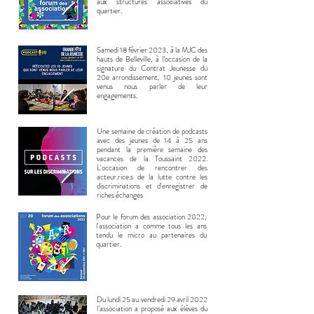
aux structures associatives du
quartier.
Samedi 18 février 2023, à la MJC des
hauts de Belleville, à l’occasion de la
signature du Contrat Jeunesse du
20e arrondissement, 10 jeunes sont
venus nous parler de leur
engagements.
Une semaine de création de podcasts
avec des jeunes de 14 à 25 ans
pendant la première semaine des
vacances de la Toussaint 2022.
L'occasion de rencontrer des
acteur.rice.s de la lutte contre les
discriminations et d'enregistrer de
riches échanges
Pour le forum des association 2022,
l'association a comme tous les ans
tendu le micro au partenaires du
quartier.
Du lundi 25 au vendredi 29 avril 2022
l’association a proposé aux élèves du